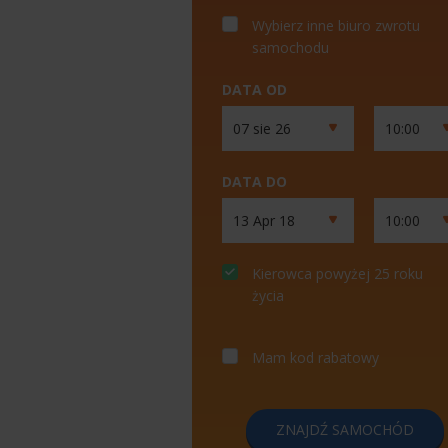
Wybierz inne biuro zwrotu
samochodu
DATA OD
DATA DO
Kierowca powyżej 25 roku
życia
Mam kod rabatowy
ZNAJDŹ SAMOCHÓD