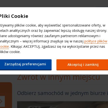
Kontakt
Wybierz stronę internetową
Pliki Cookie
Używamy plików cookie, aby wyświetlać spersonalizowane oferty, w
Wynajem dla
QuickPass
Kontakt
Miles & Mor
celach analitycznych oraz by zapewniać lepszą obsługę naszej strony.
firm
Dane udostępniamy również zaufanym partnerom reklamowym i
analitycznym – więcej informacji znajduje się w naszej
polityce plików
Roads
liki dla
Dodatkowy
W jedną
cookie
. Klikając AKCEPTUJ, zgadzasz się na wykorzystanie przez nas
Super Cover
Assist
zieci
kierowca
stronę
plików cookie.
Plu
Zarządzaj preferencjami
Akceptuj i zamknij
Zwrot w innym miejscu
Odbierz samochód w jednym biurze i