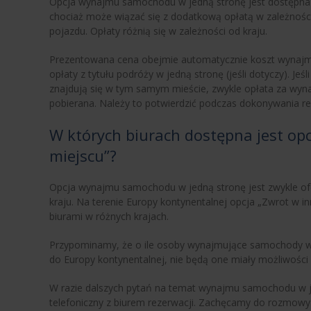
Opcja wynajmu samochodu w jedną stronę jest dostępna w
chociaż może wiązać się z dodatkową opłatą w zależności
pojazdu. Opłaty różnią się w zależności od kraju.
Prezentowana cena obejmie automatycznie koszt wynaj
opłaty z tytułu podróży w jedną stronę (jeśli dotyczy). Je
znajdują się w tym samym mieście, zwykle opłata za wyn
pobierana. Należy to potwierdzić podczas dokonywania re
W których biurach dostępna jest op
miejscu”?
Opcja wynajmu samochodu w jedną stronę jest zwykle o
kraju. Na terenie Europy kontynentalnej opcja „Zwrot w 
biurami w różnych krajach.
Przypominamy, że o ile osoby wynajmujące samochody w
do Europy kontynentalnej, nie będą one miały możliwości 
W razie dalszych pytań na temat wynajmu samochodu w j
telefoniczny z biurem rezerwacji. Zachęcamy do rozmowy