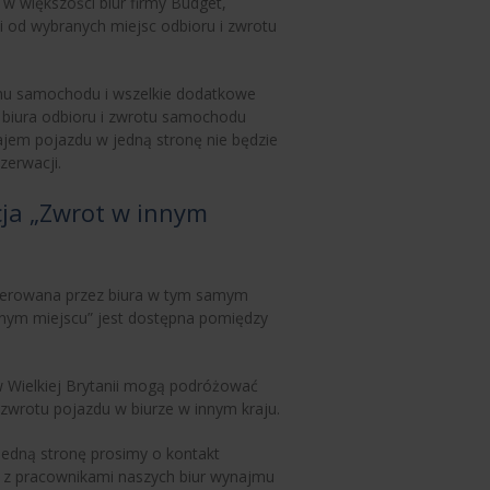
 większości biur firmy Budget,
 od wybranych miejsc odbioru i zwrotu
mu samochodu i wszelkie dodatkowe
śli biura odbioru i zwrotu samochodu
ajem pojazdu w jedną stronę nie będzie
zerwacji.
cja „Zwrot w innym
ferowana przez biura w tym samym
innym miejscu” jest dostępna pomiędzy
 Wielkiej Brytanii mogą podróżować
zwrotu pojazdu w biurze w innym kraju.
edną stronę prosimy o kontakt
 z pracownikami naszych biur wynajmu