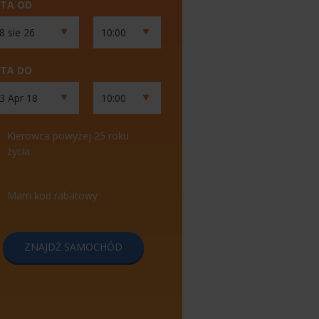
TA OD
TA DO
Kierowca powyżej 25 roku
życia
Mam kod rabatowy
ZNAJDŹ SAMOCHÓD