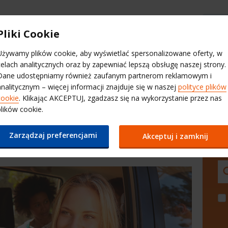
Kontakt
Wybierz stronę internetową
Pliki Cookie
Używamy plików cookie, aby wyświetlać spersonalizowane oferty, w
Wynajem dla
QuickPass
Kontakt
Miles & Mor
celach analitycznych oraz by zapewniać lepszą obsługę naszej strony.
firm
Dane udostępniamy również zaufanym partnerom reklamowym i
analitycznym – więcej informacji znajduje się w naszej
polityce plików
cookie
. Klikając AKCEPTUJ, zgadzasz się na wykorzystanie przez nas
plików cookie.
CHODÓW W POBLIŻU OD
Zarządzaj preferencjami
Akceptuj i zamknij
MI