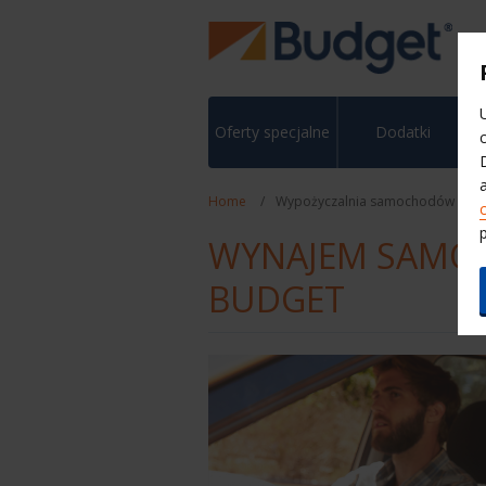
Oferty specjalne
Dodatki
Home
Wypożyczalnia samochodów
WYNAJEM SAMO
BUDGET