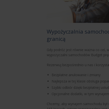
Wypożyczalnia samochodó
granicą
Gdy podróż jest równie ważna co cel, 
wypożyczalni samochodów Budget prędko
Rezerwuj bezpośrednio u nas i korzysta
Bezpłatne anulowanie i zmiany
Najlepsza w tej klasie obsługa pop
Szybki odbiór dzięki bezpłatnej usł
Opcjonalne dodatki, w tym wynajem 
Chcemy, aby wynajem samochodu był m
165 krajach, zatem wypożyczalnia jest