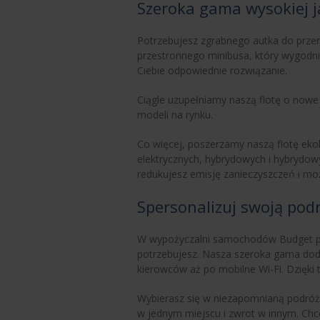
Szeroka gama wysokiej 
Potrzebujesz zgrabnego autka do przem
przestronnego minibusa, który wygodn
Ciebie odpowiednie rozwiązanie.
Ciągle uzupełniamy naszą flotę o nowe
modeli na rynku.
Co więcej, poszerzamy naszą flotę eko
elektrycznych, hybrydowych i hybrydowy
redukujesz emisję zanieczyszczeń i moż
Spersonalizuj swoją pod
W wypożyczalni samochodów Budget płaci
potrzebujesz. Nasza szeroka gama do
kierowców aż po mobilne Wi-Fi. Dzięki
Wybierasz się w niezapomnianą podró
w jednym miejscu i zwrot w innym. Ch