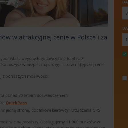
DA
DA
w w atrakcyjnej cenie w Polsce i za
wybór właściwego usługodawcy to priorytet. Z
 ruszysz w bezpieczną drogę – i to w najlepszej cenie.
j z poniższych możliwości:
arta ponad 70-letnim doświadczeniem
udze
QuickPass
w jedną stronę, dodatkowi kierowcy i urządzenia GPS
ożliwie najprostszy. Obsługujemy 11 000 punktów w
 zawsze w pobliżu. Obok lotniska, przy dworcu kolejowym,