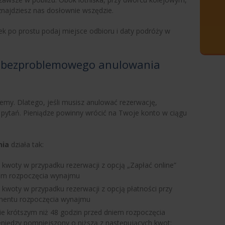
najdziesz nas dosłownie wszędzie.
k po prostu podaj miejsce odbioru i daty podróży w
o, bezproblemowego anulowania
emy. Dlatego, jeśli musisz anulować rezerwację,
pytań. Pieniądze powinny wrócić na Twoje konto w ciągu
nia
działa tak:
 kwoty w przypadku rezerwacji z opcją „Zapłać online”
iem rozpoczęcia wynajmu
 kwoty w przypadku rezerwacji z opcją płatności przy
omentu rozpoczęcia wynajmu
ie krótszym niż 48 godzin przed dniem rozpoczęcia
niędzy pomniejszony o niższą z następujących kwot: