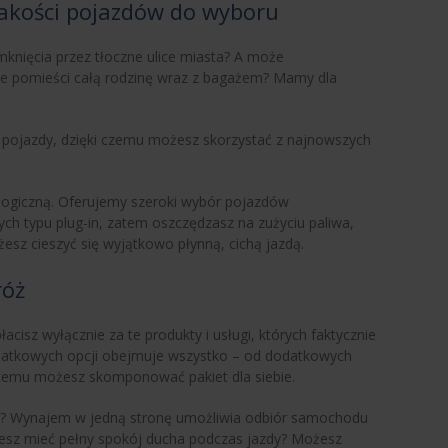
jakości pojazdów do wyboru
knięcia przez tłoczne ulice miasta? A może
ie pomieści całą rodzinę wraz z bagażem? Mamy dla
 pojazdy, dzięki czemu możesz skorzystać z najnowszych
logiczną. Oferujemy szeroki wybór pojazdów
ch typu plug-in, zatem oszczędzasz na zużyciu paliwa,
esz cieszyć się wyjątkowo płynną, cichą jazdą.
róż
sz wyłącznie za te produkty i usługi, których faktycznie
datkowych opcji obejmuje wszystko – od dodatkowych
 temu możesz skomponować pakiet dla siebie.
ż? Wynajem w jedną stronę umożliwia odbiór samochodu
cesz mieć pełny spokój ducha podczas jazdy? Możesz