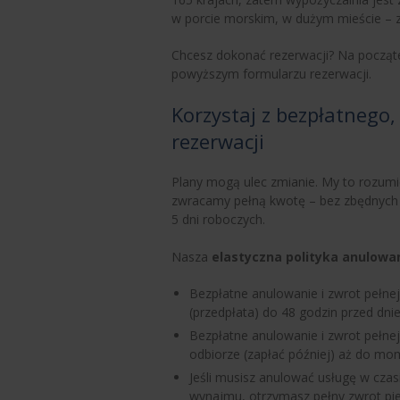
w porcie morskim, w dużym mieście – z
Chcesz dokonać rezerwacji? Na począte
powyższym formularzu rezerwacji.
Korzystaj z bezpłatneg
rezerwacji
Plany mogą ulec zmianie. My to rozumi
zwracamy pełną kwotę – bez zbędnych 
5 dni roboczych.
Nasza
elastyczna polityka anulowa
Bezpłatne anulowanie i zwrot pełnej
(przedpłata) do 48 godzin przed dn
Bezpłatne anulowanie i zwrot pełnej
odbiorze (zapłać później) aż do m
Jeśli musisz anulować usługę w czas
wynajmu, otrzymasz pełny zwrot pie